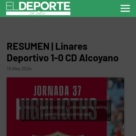
RESUMEN | Linares
Deportivo 1-0 CD Alcoyano
19 May 2024
Haz clic para aceptar cookies de marketing
y permitir este contenido