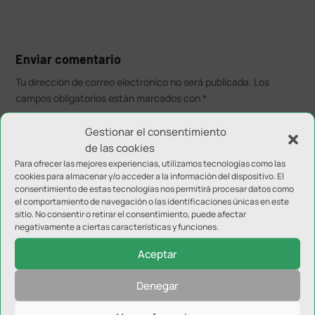
Enviar comentario
Tu dirección de correo electrónico no será publicada.
Los
campos obligatorios están marcados con
*
Gestionar el consentimiento
de las cookies
Para ofrecer las mejores experiencias, utilizamos tecnologías como las
cookies para almacenar y/o acceder a la información del dispositivo. El
consentimiento de estas tecnologías nos permitirá procesar datos como
el comportamiento de navegación o las identificaciones únicas en este
sitio. No consentir o retirar el consentimiento, puede afectar
negativamente a ciertas características y funciones.
Aceptar
Denegar