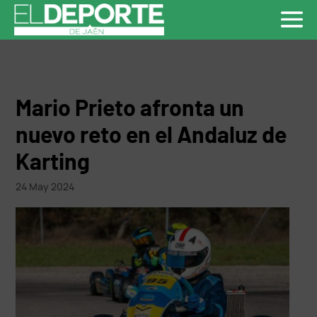
Mario Prieto afronta un
nuevo reto en el Andaluz de
Karting
24 May 2024