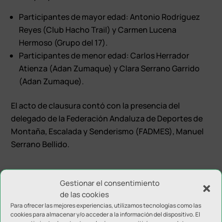
Participantes de mayor edad: Antonio Rodríguez
Reyes (Club Hacho Trail) y Carmen Lucena
Hermoso (Grupo del 17).
Participantes de menor edad: Carlos Herrador
Atienza (Adan Zumaque) y Clara Serrano Garrido
(Adan Zumaque).
El acto de clausura contó con la presencia del
delegado de la Federación Andaluza de Deportes de
Montaña, Escalada y Senderismo (FADMES), Manuel
Serrano Bellido.
Gestionar el consentimiento
de las cookies
Para ofrecer las mejores experiencias, utilizamos tecnologías como las
cookies para almacenar y/o acceder a la información del dispositivo. El
Enviar comentario