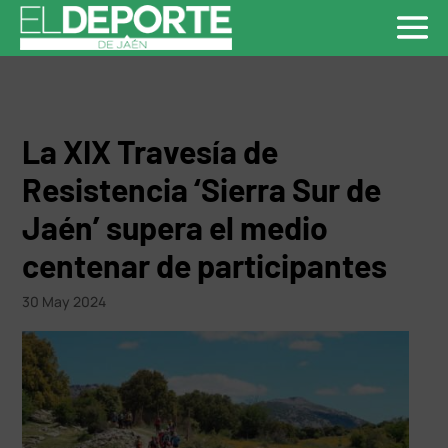
La XIX Travesía de
Resistencia ‘Sierra Sur de
Jaén’ supera el medio
centenar de participantes
30 May 2024