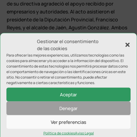
de su directiva agradeció el apoyo recibido por
empresarios y autoridades. Al acto asistieron el
presidente de la Diputación Provincial, Francisco
Reyes, y el alcalde de Jaén, Agustín González. Ambos
estuvieron acompañados por las personas que en sus
Gestionar el consentimiento
gabinetes son responsables del área deportiva: África
de las cookies
Colomo en el organismo provincial y José María
Para ofrecer las mejores experiencias, utilizamos tecnologías como las
Álvarez en el municipal. El secretario general de la
cookies para almacenar y/o acceder a la información del dispositivo. El
consentimiento de estas tecnologías nos permitirá procesar datos como
Federación Española de Rugby, Miguel Ángel Martín,
el comportamiento de navegación o las identificaciones únicas en este
también se desplazó hasta Jaén para asistir al cierre
sitio. No consentir o retirar el consentimiento, puede afectar
de temporada.
negativamente a ciertas características y funciones.
Aceptar
Denegar
Ver preferencias
Enviar comentario
Política de cookies
Aviso Legal