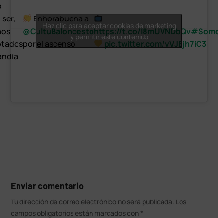
o
 ser,
Enhorabuena a
Haz clic para aceptar cookies de marketing
mos
@CultuBaloncesto
https://t.co/l8mUVNDbQv
#Somo
y permitir este contenido
otados
por el ascenso
pic.twitter.com/vVJEjh7iC3
andía
Enviar comentario
Tu dirección de correo electrónico no será publicada.
Los
campos obligatorios están marcados con
*