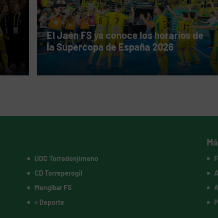
El Jaén FS ya conoce los horarios de
la Supercopa de España 2026
Má
UDC Torredonjimeno
F
CD Torreperogil
A
Mengíbar FS
A
+ Deporte
P