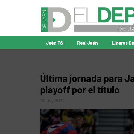
Jaén FS
Real Jaén
Linares D
Última jornada para Ja
playoff por el título
10 May 2024