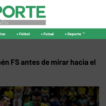
ptvo
+ Fútbol
+ Futsal
+ Deporte
én FS antes de mirar hacia el