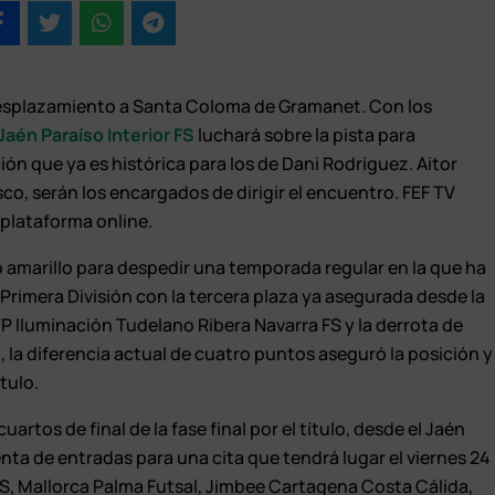
el desplazamiento a Santa Coloma de Gramanet. Con los
Jaén Paraíso Interior FS
luchará sobre la pista para
ón que ya es histórica para los de Dani Rodríguez. Aitor
co, serán los encargados de dirigir el encuentro. FEF TV
 plataforma online.
amarillo para despedir una temporada regular en la que ha
n Primera División con la tercera plaza ya asegurada desde la
ATP Iluminación Tudelano Ribera Navarra FS y la derrota de
a, la diferencia actual de cuatro puntos aseguró la posición y
ítulo.
uartos de final de la fase final por el título, desde el Jaén
venta de entradas para una cita que tendrá lugar el viernes 24
 FS, Mallorca Palma Futsal, Jimbee Cartagena Costa Cálida,