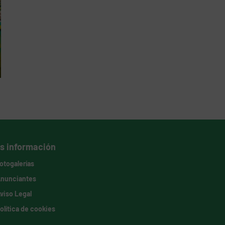
s información
otogalerías
nunciantes
viso Legal
olítica de cookies