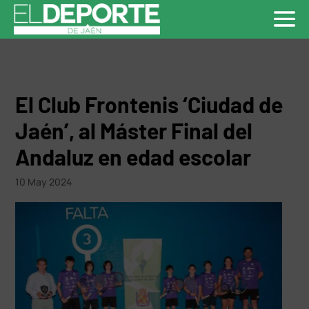
El Club Frontenis ‘Ciudad de
Jaén’, al Máster Final del
Andaluz en edad escolar
10 May 2024