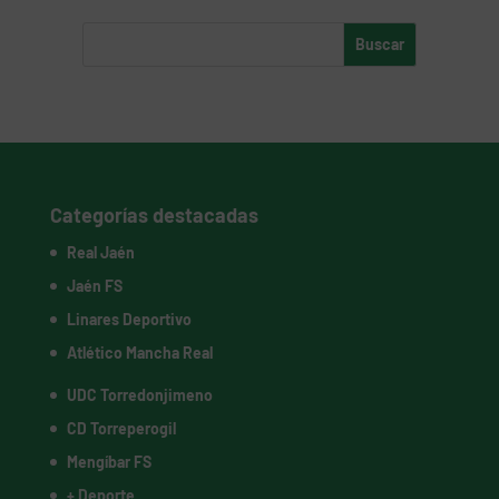
Categorías destacadas
Real Jaén
Jaén FS
Linares Deportivo
Atlético Mancha Real
UDC Torredonjimeno
CD Torreperogil
Mengíbar FS
+ Deporte