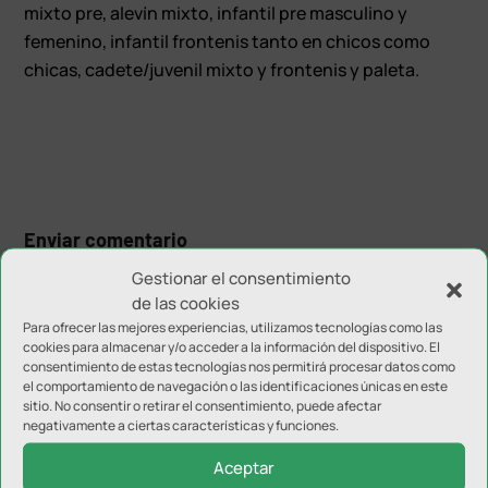
mixto pre, alevín mixto, infantil pre masculino y
femenino, infantil frontenis tanto en chicos como
chicas, cadete/juvenil mixto y frontenis y paleta.
Enviar comentario
Tu dirección de correo electrónico no será publicada.
Los
Gestionar el consentimiento
campos obligatorios están marcados con
*
de las cookies
Para ofrecer las mejores experiencias, utilizamos tecnologías como las
cookies para almacenar y/o acceder a la información del dispositivo. El
consentimiento de estas tecnologías nos permitirá procesar datos como
el comportamiento de navegación o las identificaciones únicas en este
sitio. No consentir o retirar el consentimiento, puede afectar
negativamente a ciertas características y funciones.
Aceptar