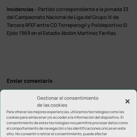
Incidencias
.- Partido correspondiente a la jornada 33
del Campeonato Nacional de Liga del Grupo IX de
Tercera RFEF entre CD Torreperogil y Polideportivo El
Ejido 1969 en el Estadio Abdón Martínez Fariñas.
Enviar comentario
Tu dirección de correo electrónico no será publicada.
Los
Gestionar el consentimiento
campos obligatorios están marcados con
*
de las cookies
Para ofrecer las mejores experiencias, utilizamos tecnologías como las
cookies para almacenar y/o acceder a la información del dispositivo. El
consentimiento de estas tecnologías nos permitirá procesar datos como
el comportamiento de navegación o las identificaciones únicas en este
sitio. No consentir o retirar el consentimiento, puede afectar