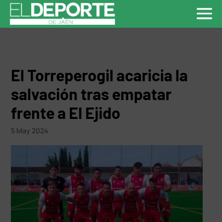
El Torreperogil acaricia la
salvación tras empatar
frente a El Ejido
5 May 2024