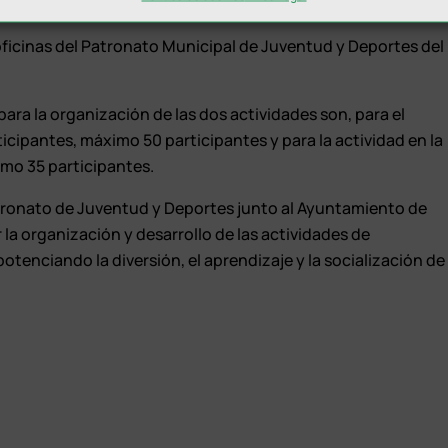
 socios/as del Patronato y 170 € para no socios/as.
s oficinas del Patronato Municipal de Juventud y Deportes del
ra la organización de las dos actividades son, para el
ipantes, máximo 50 participantes y para la actividad en la
imo 35 participantes.
atronato de Juventud y Deportes junto al Ayuntamiento de
la organización y desarrollo de las actividades de
potenciando la diversión, el aprendizaje y la socialización de