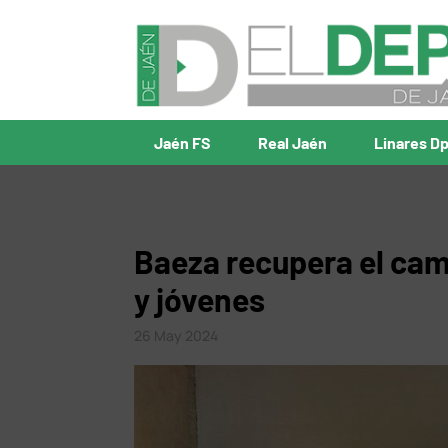
Jaén FS
Real Jaén
Linares D
Baeza recupera el ca
y jóvenes
26 May 2024