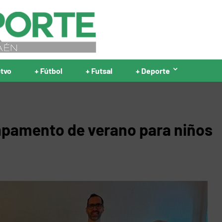
ptvo
+ Fútbol
+ Futsal
+ Deporte
mpamento de verano para niños