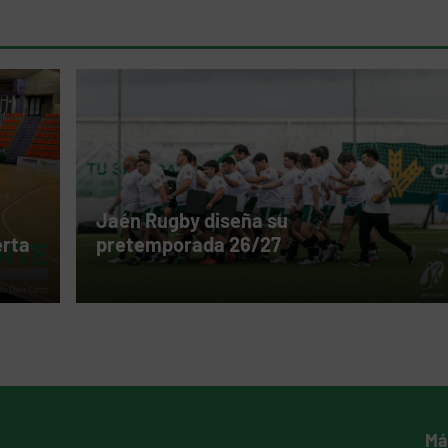
Jaén Rugby diseña su
erta
pretemporada 26/27
Má