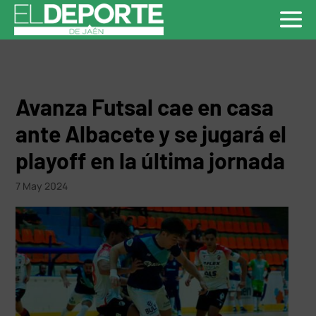
Avanza Futsal cae en casa
ante Albacete y se jugará el
playoff en la última jornada
7 May 2024