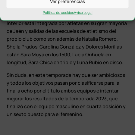
Ver preferencias
disco y Carmen Sánchez en jabalina.
Política de cookies
Aviso Legal
El resto de la escuadra del Unicaja Jaén Paraíso
Interior está integrada por atletas en su gran mayoría
de Jaén y salidas de las escuelas de atletismo del
propio club como son además de Natalia Romero,
Sheila Prados, Carolina González y Dolores Morillas
están Sara Moya en los 1500, Lucía Orihuela en
longitud, Sara Chica en triple y Luna Rubio en disco.
Sin duda, en esta temporada hay que ser ambiciosos
y todos los objetivos pasan por clasificarse para la
final a ocho por el título ambos equipos e intentar
mejorar los resultados de la temporada 2023, que
finalizó con el equipo masculino en cuarta posición y
un sexto puesto para el femenino.