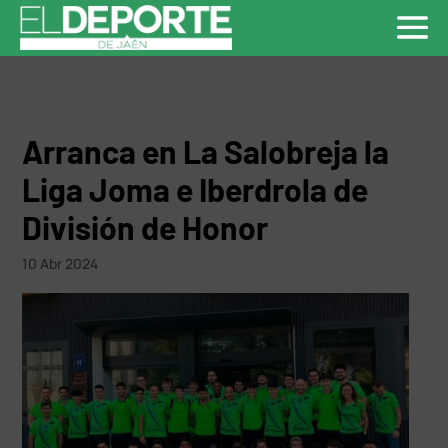
Arranca en La Salobreja la
Liga Joma e Iberdrola de
División de Honor
10 Abr 2024