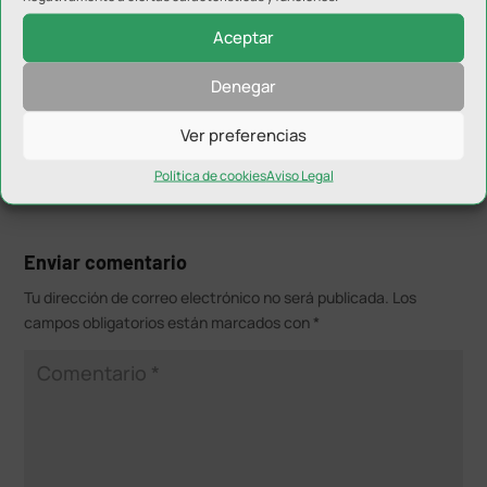
Aceptar
Redacción
el abril 17, 2024 a las 7:58
Denegar
Hola, Mario. Toda la información y venta de entradas puedes
encontrarla en la web oficial de Jaén Cup (jaencup.com)
Ver preferencias
Política de cookies
Aviso Legal
Enviar comentario
Tu dirección de correo electrónico no será publicada.
Los
campos obligatorios están marcados con
*