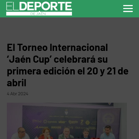
El Torneo Internacional
‘Jaén Cup’ celebrará su
primera edición el 20 y 21 de
abril
4 Abr 2024