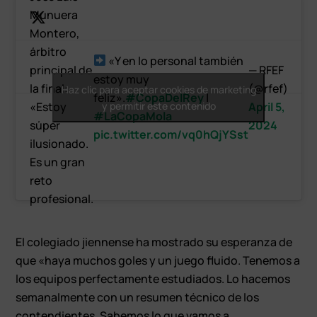
Munuera
Montero,
árbitro
«Y en lo personal también
principal de
— RFEF
estoy muy
la final:
(@rfef)
Haz clic para aceptar cookies de marketing
feliz».
#CopaDelRey
|
«Estoy
y permitir este contenido
April 5,
#LaCopaMola
súper
2024
pic.twitter.com/vq0hQjYSst
ilusionado.
Es un gran
reto
profesional.
El colegiado jiennense ha mostrado su esperanza de
que «haya muchos goles y un juego fluido. Tenemos a
los equipos perfectamente estudiados. Lo hacemos
semanalmente con un resumen técnico de los
contendientes. Sabemos lo que vamos a