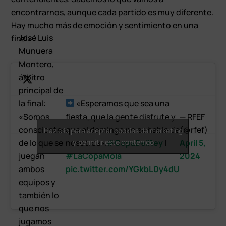
encontrarnos, aunque cada partido es muy diferente.
Hay mucho más de emoción y sentimiento en una
José Luis
final».
Munuera
Montero,
árbitro
principal de
la final:
«Esperamos que sea una
«Somos
fiesta, que la gente disfrute y
— RFEF
conscientes
que el domingo no se hable de
(@rfef)
Haz clic para aceptar cookies de marketing
de lo que se
nosotros».
y permitir este contenido
#CopaDelRey
|
April 5,
juegan
#LaCopaMola
2024
ambos
pic.twitter.com/YGkbL0y4dU
equipos y
también lo
que nos
jugamos