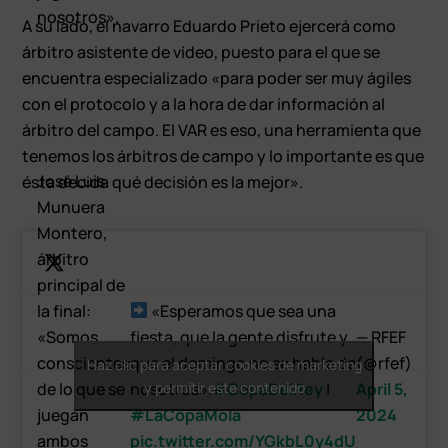
nosotros».
A su lado, el navarro Eduardo Prieto ejercerá como
árbitro asistente de vídeo, puesto para el que se
encuentra especializado «para poder ser muy ágiles
con el protocolo y a la hora de dar información al
árbitro del campo. El VAR es eso, una herramienta que
tenemos los árbitros de campo y lo importante es que
José Luis
ésta decida qué decisión es la mejor».
Munuera
Montero,
árbitro
principal de
la final:
«Esperamos que sea una
«Somos
fiesta, que la gente disfrute y
— RFEF
conscientes
que el domingo no se hable de
(@rfef)
Haz clic para aceptar cookies de marketing
de lo que se
nosotros».
y permitir este contenido
#CopaDelRey
|
April 5,
juegan
#LaCopaMola
2024
ambos
pic.twitter.com/YGkbL0y4dU