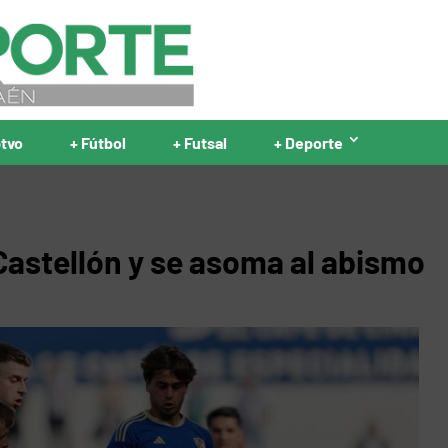
ptvo
+ Fútbol
+ Futsal
+ Deporte
 Castellón y se asoma al abismo