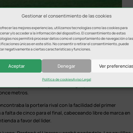
Gestionar el consentimiento de las cookies
 ofrecer las mejores experiencias, utilizamos tecnologías como las cookies para
enar y/o acceder a la información del dispositivo. El consentimiento de estas
ologías nos permitirá procesar datos como el comportamiento de navegación o las
to: Linares Deportivo.
ificaciones únicas en este sitio. No consentir o retirar el consentimiento, puede
tar negativamente a ciertas características y funciones.
e primer periodo llegó en un remate de cabeza de De Miguel
 Casado en una gran intervención.
Aceptar
Denegar
Ver preferencia
on un Castellón que redujo el empuje local y que pudo
Política de cookies
Aviso Legal
a tuvo de penalti el conjunto albinegro pero Samu Casado
 once metros.
ncontraba la portería rival con la facilidad del primer
 a falta de cinco para el final, cabeceando libre de marca en
ienda a favor del líder.