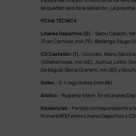
Injusta derrota por lo visto en el terreno 
se quedan seis de la salvación. La próxima 
FICHA TÉCNICA
Linares Deportivo (0)
.- Samu Casado, Vare
(Fran Carnicer, min.79), Berlanga (Hugo Dí
CD Castellón (1)
.- Gonzalo, Manu Sánchez
(Villahermosa, min.66); Jozhua, Lottin (Ios
De Miguel (Borja Granero, min.80) y Moyit
Goles
.- 0-1, Iago Indias (min.85).
Árbitro
.- Ruiperez Marín. En el Linares Dep
Incidencias
.- Partido correspondiente a 
Primera RFEF entre Linares Deportivo y CD 