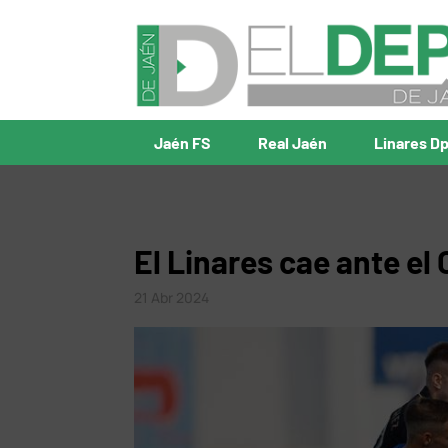
Jaén FS
Real Jaén
Linares D
El Linares cae ante el
21 Abr 2024