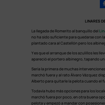
LINARES D
La llegada de Romerito al banquillo del
Lin
no ha sido suficiente para quedarse con la v
plantado cara al Castellón pero los albin
Y es que el arranque de los azulillos les ll
apareció el portero albinegro, tapando u
Sería la primera de muchas intervencione
marchó fuera y al rato Álvaro Vázquez di
Alberto para quitarle la pelota cuando el f
Todavía hubo más opciones para los locales
marchó fuera por poco, en otra buena opci
pelota y empezó a mandar con posesiones