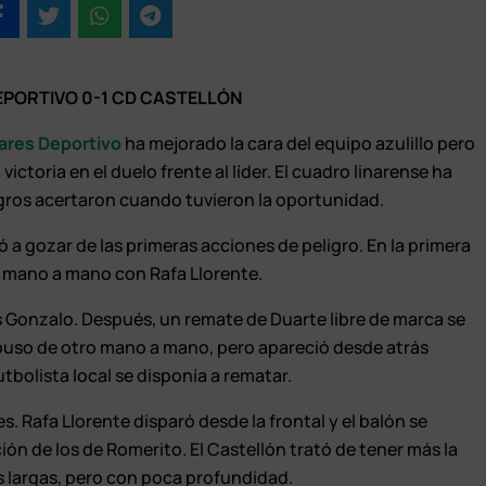
EPORTIVO 0-1 CD CASTELLÓN
ares Deportivo
ha mejorado la cara del equipo azulillo pero
ictoria en el duelo frente al líder. El cuadro linarense ha
egros acertaron cuando tuvieron la oportunidad.
evó a gozar de las primeras acciones de peligro. En la primera
n mano a mano con Rafa Llorente.
s Gonzalo. Después, un remate de Duarte libre de marca se
spuso de otro mano a mano, pero apareció desde atrás
utbolista local se disponía a rematar.
. Rafa Llorente disparó desde la frontal y el balón se
ón de los de Romerito. El Castellón trató de tener más la
 largas, pero con poca profundidad.