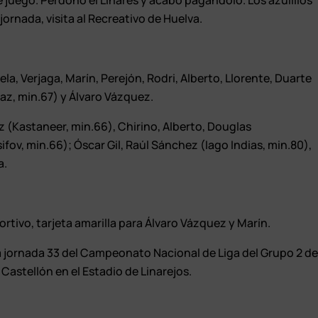
de juego. Perdonó el Linares y acabó pagándolo. Los azulillos
jornada, visita al Recreativo de Huelva.
la, Verjaga, Marín, Perejón, Rodri, Alberto, Llorente, Duarte
az, min.67) y Álvaro Vázquez.
 (Kastaneer, min.66), Chirino, Alberto, Douglas
ifov, min.66); Óscar Gil, Raúl Sánchez (Iago Indias, min.80),
a.
ortivo, tarjeta amarilla para Álvaro Vázquez y Marín.
la jornada 33 del Campeonato Nacional de Liga del Grupo 2 d
Castellón en el Estadio de Linarejos.