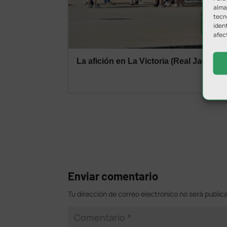
almac
tecn
ident
afec
Enviar comentario
Tu dirección de correo electrónico no será public