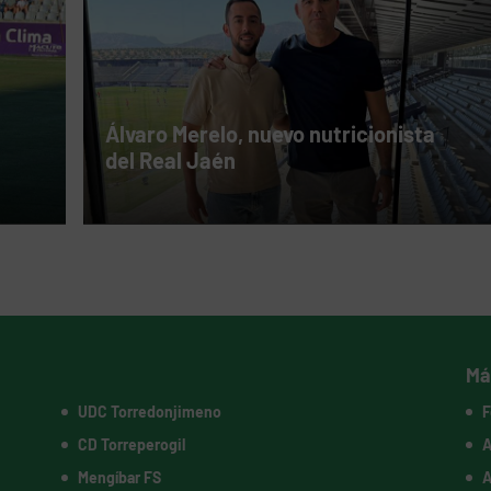
Álvaro Merelo, nuevo nutricionista
del Real Jaén
Má
UDC Torredonjimeno
F
CD Torreperogil
A
Mengíbar FS
A