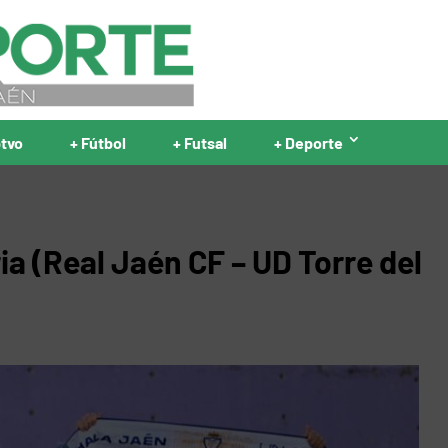
ptvo
+ Fútbol
+ Futsal
+ Deporte
ia (Real Jaén CF – UD Torre del