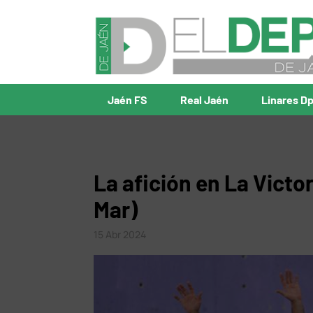
Jaén FS
Real Jaén
Linares D
La afición en La Victor
Mar)
15 Abr 2024