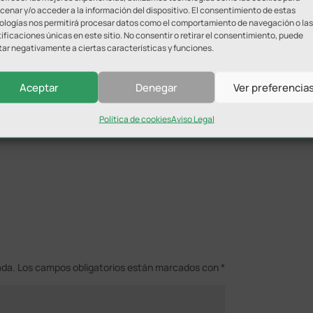
enar y/o acceder a la información del dispositivo. El consentimiento de estas
ologías nos permitirá procesar datos como el comportamiento de navegación o las
ificaciones únicas en este sitio. No consentir o retirar el consentimiento, puede
tar negativamente a ciertas características y funciones.
Aceptar
Denegar
Ver preferencia
Política de cookies
Aviso Legal
ada.
Los campos obligatorios están marcados con
*