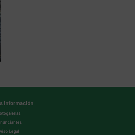
s información
otogalerías
nunciantes
viso Legal