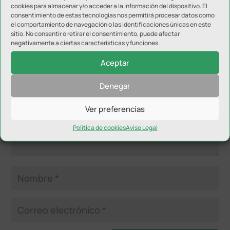
cookies para almacenar y/o acceder a la información del dispositivo. El
consentimiento de estas tecnologías nos permitirá procesar datos como
el comportamiento de navegación o las identificaciones únicas en este
Enviar comentario
sitio. No consentir o retirar el consentimiento, puede afectar
negativamente a ciertas características y funciones.
Tu dirección de correo electrónico no será publicada.
Los
campos obligatorios están marcados con
*
Aceptar
Denegar
Ver preferencias
Política de cookies
Aviso Legal