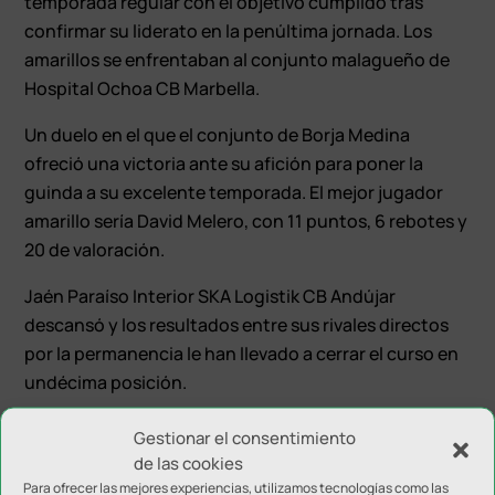
temporada regular con el objetivo cumplido tras
confirmar su liderato en la penúltima jornada. Los
amarillos se enfrentaban al conjunto malagueño de
Hospital Ochoa CB Marbella.
Un duelo en el que el conjunto de Borja Medina
ofreció una victoria ante su afición para poner la
guinda a su excelente temporada. El mejor jugador
amarillo sería David Melero, con 11 puntos, 6 rebotes y
20 de valoración.
Jaén Paraíso Interior SKA Logistik CB Andújar
descansó y los resultados entre sus rivales directos
por la permanencia le han llevado a cerrar el curso en
undécima posición.
Gestionar el consentimiento
de las cookies
Para ofrecer las mejores experiencias, utilizamos tecnologías como las