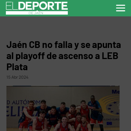
Jaén CB no falla y se apunta
al playoff de ascenso a LEB
Plata
15 Abr 2024