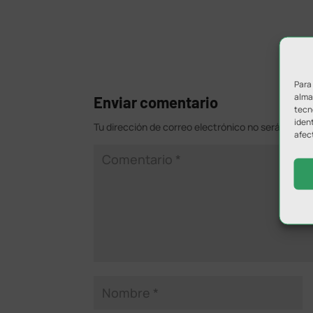
Para
almac
Enviar comentario
tecn
ident
Tu dirección de correo electrónico no será public
afec