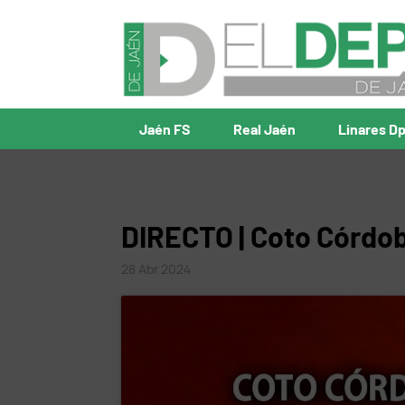
Jaén FS
Real Jaén
Linares D
DIRECTO | Coto Córdo
28 Abr 2024