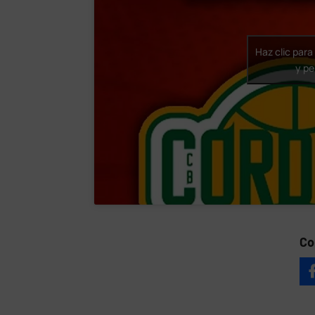
Haz clic par
y pe
Co