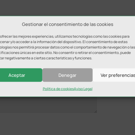
Gestionar el consentimiento de las cookies
 ofrecer las mejores experiencias, utilizamos tecnologías como las cookies para
enar y/o acceder a la información del dispositivo. El consentimiento de estas
ologías nos permitirá procesar datos como el comportamiento de navegación o las
ificaciones únicas en este sitio. No consentir o retirar el consentimiento, puede
ada.
Los campos obligatorios están marcados con
*
tar negativamente a ciertas características y funciones.
Aceptar
Denegar
Ver preferencia
Política de cookies
Aviso Legal