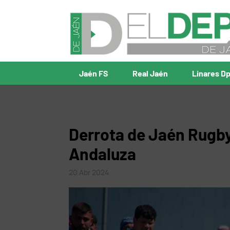
Jaén FS
Real Jaén
Linares D
Derrota de Jaén Rugby
Andaluza
20 Abr 2024