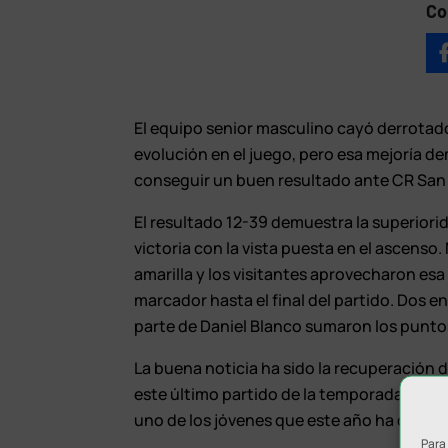
Co
El equipo senior masculino cayó derrotado
evolución en el juego, pero esa mejoría d
conseguir un buen resultado ante CR San
El resultado 12-39 demuestra la superiori
victoria con la vista puesta en el ascens
amarilla y los visitantes aprovecharon esa
marcador hasta el final del partido. Dos 
parte de Daniel Blanco sumaron los punto
La buena noticia ha sido la recuperación d
este último partido de la temporada despu
uno de los jóvenes que este año ha debuta
Para