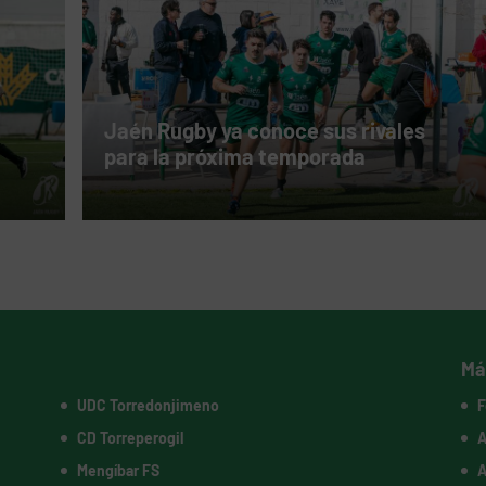
Jaén Rugby ya conoce sus rivales
para la próxima temporada
Má
UDC Torredonjimeno
F
CD Torreperogil
A
Mengíbar FS
A