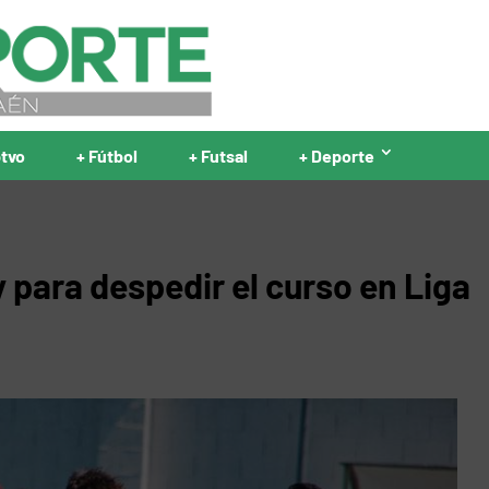
ptvo
+ Fútbol
+ Futsal
+ Deporte
 para despedir el curso en Liga