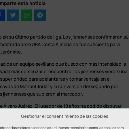
mparte esta noticia
 en su último partido de liga. Los jiennenses confirmaron su
emostrada ante URA Costa Almería no fue suficiente para
 Jerónimo.
dad de un equipo sevillano que buscó con más intensidad la
o. Nada más comenzar el encuentro, los jiennenses vieron una
 superioridad para adelantarse y tomar ventaja en el
ensayos de Manuel Jódar y la conversión del segundo por
s jiennenses que subieron al marcador.
e Álvaro Juárez. El jugador de 18 años ha podido disputar
és de varias semanas ausente por lesión. Juárez ha sido
Gestionar el consentimiento de las cookies
do en División de Honor B.
 ofrecer las mejores experiencias, utilizamos tecnologías como las cookies para