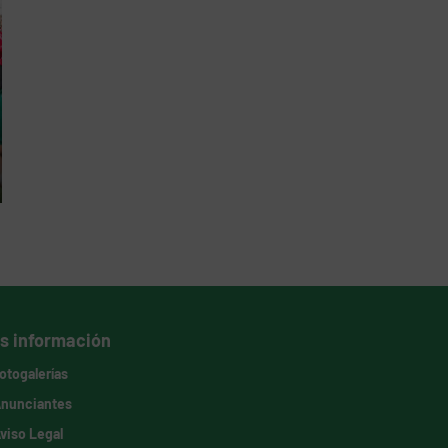
s información
otogalerías
nunciantes
viso Legal