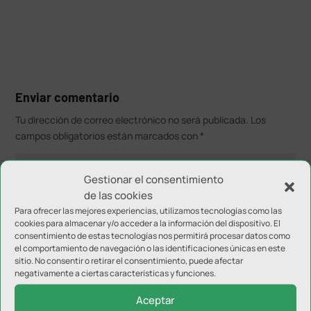
Enviar comentario
Tu dirección de correo electrónico no será publicada.
Los
campos obligatorios están marcados con
*
Gestionar el consentimiento
de las cookies
Para ofrecer las mejores experiencias, utilizamos tecnologías como las
cookies para almacenar y/o acceder a la información del dispositivo. El
consentimiento de estas tecnologías nos permitirá procesar datos como
el comportamiento de navegación o las identificaciones únicas en este
sitio. No consentir o retirar el consentimiento, puede afectar
negativamente a ciertas características y funciones.
Aceptar