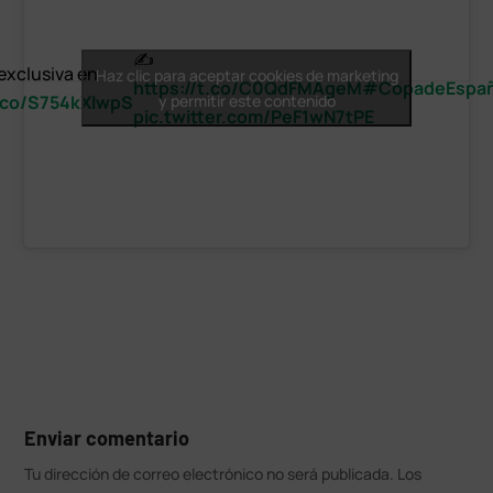
✍️
exclusiva en
Haz clic para aceptar cookies de marketing
https://t.co/C0QdFMAgeM
#CopadeEspa
t.co/S754kXlwpS
y permitir este contenido
pic.twitter.com/PeF1wN7tPE
Enviar comentario
Tu dirección de correo electrónico no será publicada.
Los