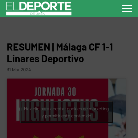
RESUMEN | Málaga CF 1-1
Linares Deportivo
31 Mar 2024
Haz clic para aceptar cookies de marketing
y permitir este contenido