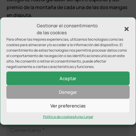
premio de la montaña de cada una de las dos mangas
en disputa.
Gestionar el consentimiento
La siguiente prueba de esta Copa será la ’11
de las cookies
Cronoescalada Pinturas Sergio de Cártama’ prevista
Para ofrecer las mejores experiencias, utilizamos tecnologías como las
para el 4 de mayo y cuyas inscripciones se abrirán
cookies para almacenar y/o acceder a la información del dispositivo. El
consentimiento de estas tecnologías nos permitirá procesar datos como
próximamente.
el comportamiento de navegación o las identificaciones únicas en este
sitio. No consentir o retirar el consentimiento, puede afectar
negativamente a ciertas características y funciones.
Aceptar
Denegar
Enviar comentario
Ver preferencias
Tu dirección de correo electrónico no será publicada.
Los
campos obligatorios están marcados con
*
Política de cookies
Aviso Legal