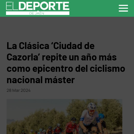
La Clásica ‘Ciudad de
Cazorla’ repite un año más
como epicentro del ciclismo
nacional máster
28 Mar 2024