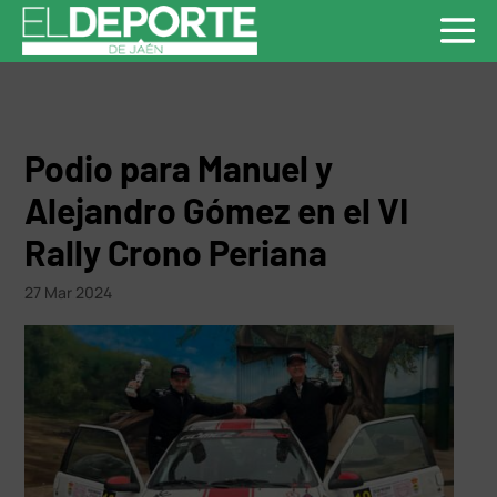
Podio para Manuel y
Alejandro Gómez en el VI
Rally Crono Periana
27 Mar 2024