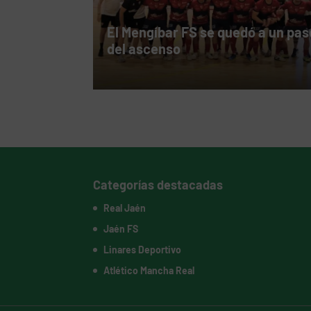
El Mengíbar FS se quedó a un pas
del ascenso
Categorías destacadas
Real Jaén
Jaén FS
Linares Deportivo
Atlético Mancha Real