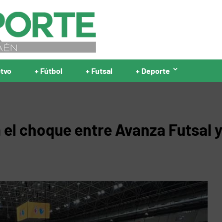
ptvo
+ Fútbol
+ Futsal
+ Deporte
 el choque entre Avanza Futsal 