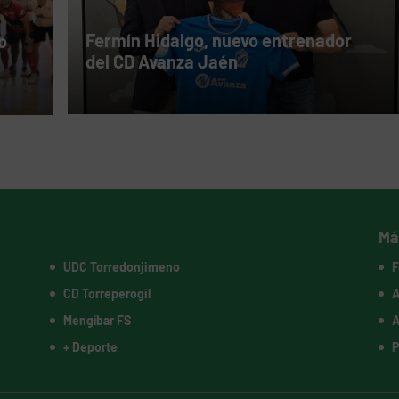
Fermín Hidalgo, nuevo entrenador
o
del CD Avanza Jaén
Má
UDC Torredonjimeno
F
CD Torreperogil
A
Mengíbar FS
A
+ Deporte
P