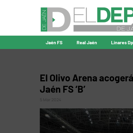
Jaén FS
Real Jaén
Linares D
El Olivo Arena acogerá
Jaén FS ‘B’
5 Mar 2024