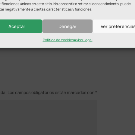
ificaciones únicas en este sitio. No consentir o retirar el consentimiento, puede
tar negativamente a ciertas características y funciones.
n de la Salobreja a fin de preservar la seguridad de jugadores 
 con representantes de los cuatros clubes para plantearle
e marzo infraestructuras alternativas, entre ellas el pabellón
Aceptar
Denegar
Ver preferencia
Política de cookies
Aviso Legal
ada.
Los campos obligatorios están marcados con
*