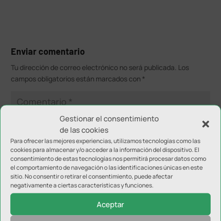
Enviar comentario
Tu dirección de correo electrónico no será publicada.
Los
campos obligatorios están marcados con
*
Gestionar el consentimiento
de las cookies
Para ofrecer las mejores experiencias, utilizamos tecnologías como las
cookies para almacenar y/o acceder a la información del dispositivo. El
consentimiento de estas tecnologías nos permitirá procesar datos como
el comportamiento de navegación o las identificaciones únicas en este
sitio. No consentir o retirar el consentimiento, puede afectar
negativamente a ciertas características y funciones.
Aceptar