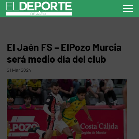
El Jaén FS – ElPozo Murcia
será medio día del club
21 Mar 2024