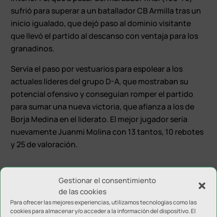
sufrió para superar a un batallador CB Armilla tras un
inicio igualado, que dejó paso al dominio visitante
que llevó el partido al descanso con ventaja para los
granadinos.
Servía el paso por vestuarios para espolear a los
actuales líderes del grupo D-A, que mostraban su
potencial ofensivo y conseguían romper el partido
para sumar una nueva victoria, que afianza a los de
Borja Medina en el liderato. El mejor jugador sería
nuevamente Juanmi Molina con 13 tantos, 10 rebotes
y 25 de valoración.
Gestionar el consentimiento
de las cookies
Para ofrecer las mejores experiencias, utilizamos tecnologías como las
cookies para almacenar y/o acceder a la información del dispositivo. El