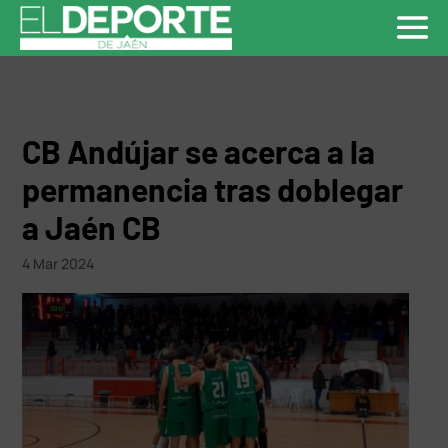
CB Andújar se acerca a la
permanencia tras doblegar
a Jaén CB
4 Mar 2024