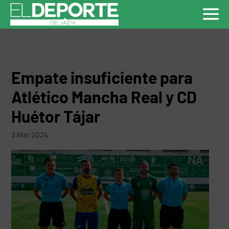
Empate insuficiente para
Atlético Mancha Real y CD
Huétor Tájar
3 Mar 2024