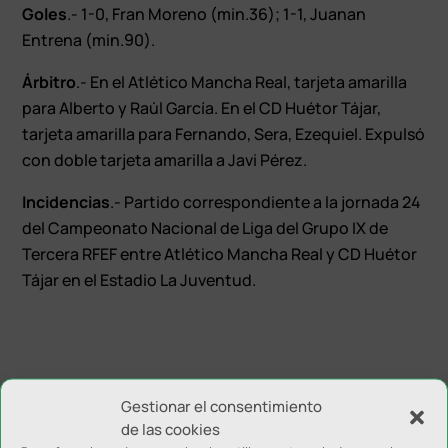
Goles
.- 1-0, Fran Moreno (min.36); 1-1, Juanan
Entrena (min.90).
Árbitro
.- En el Atlético Mancha Real, tarjeta amarilla
para Alberto y Raúl García. En el CD Huétor Tájar,
tarjeta amarilla para Fernando, Sera, Ezequiel. Expulsó
con doble tarjeta amarilla a Javi Pérez.
Incidencias
.- Partido correspondiente a la jornada 24
del Campeonato Nacional de Liga del Grupo IX de
Tercera RFEF entre Atlético Mancha Real y CD Huétor
Tájar en el Estadio La Juventud.
Gestionar el consentimiento
de las cookies
Enviar comentario