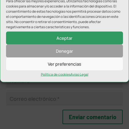
Para ofrecer las mejores experiencias, utilizamos tecnologías como las
Tu dirección de correo electrónico no será publicada.
Los
cookies para almacenar y/o acceder a la información del dispositivo. El
consentimiento de estas tecnologías nos permitirá procesar datos como
campos obligatorios están marcados con
*
el comportamiento de navegación o las identificaciones únicas en este
sitio. No consentir o retirar el consentimiento, puede afectar
negativamente a ciertas características y funciones.
Aceptar
Denegar
Ver preferencias
Política de cookies
Aviso Legal