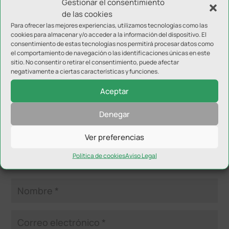
Gestionar el consentimiento
de las cookies
Para ofrecer las mejores experiencias, utilizamos tecnologías como las
cookies para almacenar y/o acceder a la información del dispositivo. El
Enviar comentario
consentimiento de estas tecnologías nos permitirá procesar datos como
el comportamiento de navegación o las identificaciones únicas en este
Tu dirección de correo electrónico no será publicada.
Los
sitio. No consentir o retirar el consentimiento, puede afectar
campos obligatorios están marcados con
*
negativamente a ciertas características y funciones.
Aceptar
Denegar
Ver preferencias
Política de cookies
Aviso Legal