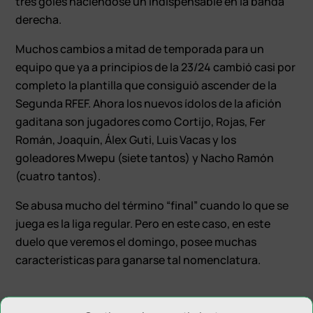
tres goles haciéndose un indispensable en la banda
derecha.
Muchos cambios a mitad de temporada para un
equipo que ya a principios de la 23/24 cambió casi por
completo la plantilla que consiguió ascender de la
Segunda RFEF. Ahora los nuevos ídolos de la afición
gaditana son jugadores como Cortijo, Rojas, Fer
Román, Joaquín, Álex Guti, Luis Vacas y los
goleadores Mwepu (siete tantos) y Nacho Ramón
(cuatro tantos).
Se abusa mucho del término “final” cuando lo que se
juega es la liga regular. Pero en este caso, en este
duelo que veremos el domingo, posee muchas
características para ganarse tal nomenclatura.