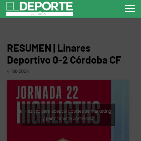
RESUMEN | Linares
Deportivo 0-2 Córdoba CF
4 Feb 2024
Haz clic para aceptar cookies de marketing
y permitir este contenido