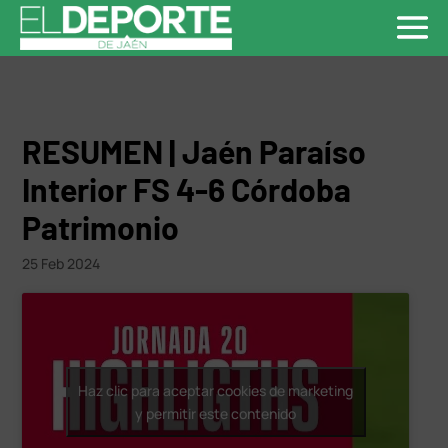
RESUMEN | Jaén Paraíso
Interior FS 4-6 Córdoba
Patrimonio
25 Feb 2024
Haz clic para aceptar cookies de marketing
y permitir este contenido