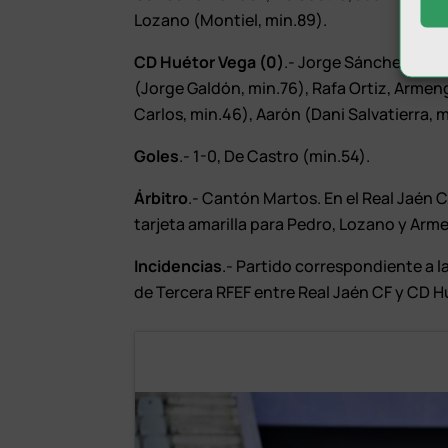
Lozano (Montiel, min.89).
CD Huétor Vega (0)
.- Jorge Sánchez, Ped
(Jorge Galdón, min.76), Rafa Ortiz, Armeng
Carlos, min.46), Aarón (Dani Salvatierra,
Goles
.- 1-0, De Castro (min.54).
Árbitro
.- Cantón Martos. En el Real Jaén CF
tarjeta amarilla para Pedro, Lozano y Arm
Incidencias
.- Partido correspondiente a 
de Tercera RFEF entre Real Jaén CF y CD Hu