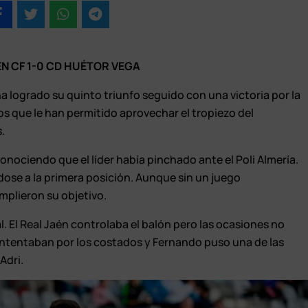
ÉN CF 1-0 CD HUÉTOR VEGA
a logrado su quinto triunfo seguido con una victoria por la
s que le han permitido aprovechar el tropiezo del
s.
onociendo que el líder había pinchado ante el Poli Almería.
dose a la primera posición. Aunque sin un juego
mplieron su objetivo.
l. El Real Jaén controlaba el balón pero las ocasiones no
 intentaban por los costados y Fernando puso una de las
Adri.