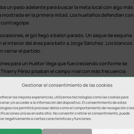
daba un paso adelante para buscar la meta local con algo más
ea mostrada en la primera mitad. Los hueteños defendían con
l contragolpe.
ocasiones, el gol llegó a balón parado. Un saque de esquina
 el interior del área para batir a Jorge Sánchez. Los blancos
 cerrar el partido.
iones para un Huétor Vega que fue creciendo conforme se
e Thierry Pérez pisaban el campo rival con más frecuencia
a Javi Sánchez.
Gestionar el consentimiento de las cookies
ba una victoria que refuerza al equipo blanco antes de
 ofrecer las mejores experiencias, utilizamos tecnologías como las cookies para
l.
enar y/o acceder a la información del dispositivo. El consentimiento de estas
ologías nos permitirá procesar datos como el comportamiento de navegación o las
ificaciones únicas en este sitio. No consentir o retirar el consentimiento, puede
tar negativamente a ciertas características y funciones.
Espín, Fernando (Joseliyo, min.64), Adri (Mauro, min.89),
o, Javi Moyano, Migue García (Álvaro Muñiz, min.79) y Ósca