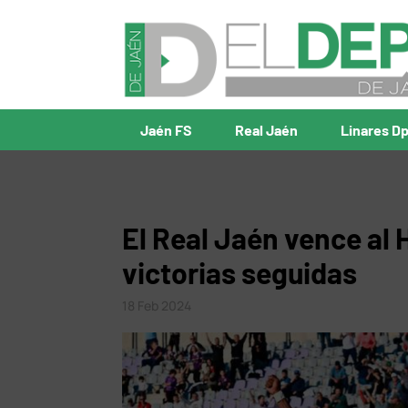
Jaén FS
Real Jaén
Linares D
El Real Jaén vence al
victorias seguidas
18 Feb 2024