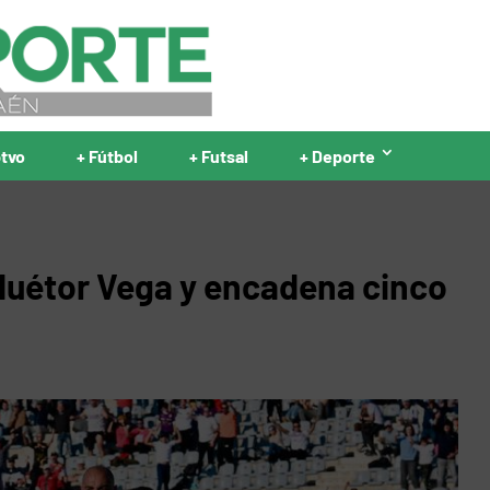
ptvo
+ Fútbol
+ Futsal
+ Deporte
 Huétor Vega y encadena cinco