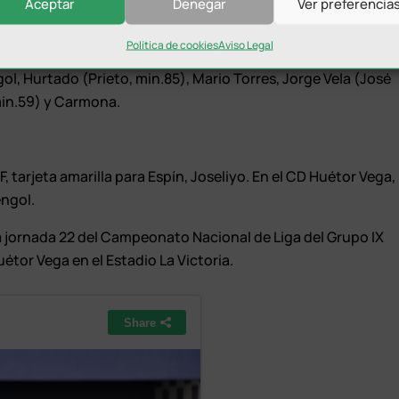
Aceptar
Denegar
Ver preferencia
Política de cookies
Aviso Legal
ro Pérez (Antonio Salvatierra, min.59), Molina, Lozano
ol, Hurtado (Prieto, min.85), Mario Torres, Jorge Vela (José
 min.59) y Carmona.
, tarjeta amarilla para Espín, Joseliyo. En el CD Huétor Vega,
engol.
la jornada 22 del Campeonato Nacional de Liga del Grupo IX
étor Vega en el Estadio La Victoria.