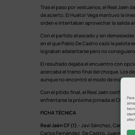
Tras el paso por vestuarios, el Real Jaén 
de acierto. El Huétor Vega mantuvo la lín
orden e intentaban aprovechar la salida a
Con el partido atascado y sin demasiadas 
en el que Pablo De Castro cazó la pelota en
lograban adelantarse pero no consiguieron
El resultado dejaba el encuentro con opc
acercaba el tramo final del choque. Los d
aunque no encontró el modo de inquietar 
Con el pitido final, el Real Jaén confirma
Para
enfrentarse la próxima jornada al CF Motri
almac
tecn
FICHA TÉCNICA
ident
afec
Real Jaén CF (1)
.- Javi Sánchez, Cancelo, 
Carlos Fernández, De Castro, Juanma Porr