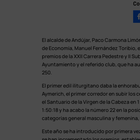
Co
El alcalde de Andújar, Paco Carmona Limón
de Economía, Manuel Fernández Toribio, en
premios de la XXII Carrera Pedestre y II S
Ayuntamiento y el referido club, que ha a
250.
El primer edil iliturgitano daba la enhora
Aymerich, el primer corredor en subir los
el Santuario de la Virgen de la Cabeza en 1
1:50:18 y ha acabo la número 22 en la posi
categorías general masculina y femenina,
Este año se ha introducido por primera vez
se han incrementado los premios, establec