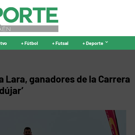
ptvo
+ Fútbol
+ Futsal
+ Deporte
a Lara, ganadores de la Carrera
dújar’