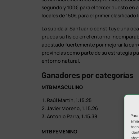
segundo y 100€ para el tercer puesto en 
locales de 150€ para el primer clasificado 
La subida al Santuario constituye una oca
prueba su físico en el entorno incomparab
apostado fuertemente por mejorar la carre
provincias como parte de su estrategia par
entorno natural.
Ganadores por categorías
MTB MASCULINO
Raúl Martín, 1:15:25
Javier Moreno, 1:15:26
Para
Antonio Parra, 1:15:38
almac
tecn
MTB FEMENINO
ident
afec