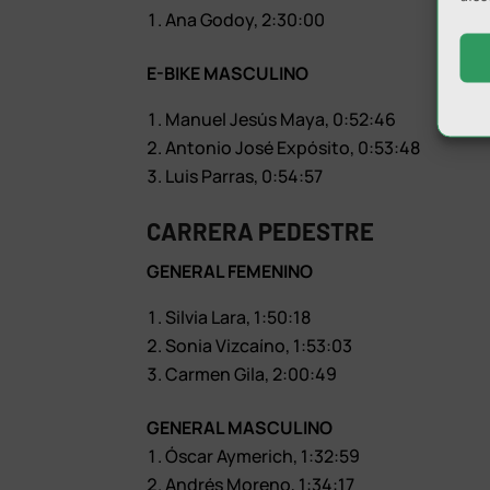
Ana Godoy, 2:30:00
E-BIKE MASCULINO
Manuel Jesús Maya, 0:52:46
Antonio José Expósito, 0:53:48
Luis Parras, 0:54:57
CARRERA PEDESTRE
GENERAL FEMENINO
Silvia Lara, 1:50:18
Sonia Vizcaíno, 1:53:03
Carmen Gila, 2:00:49
GENERAL MASCULINO
Óscar Aymerich, 1:32:59
Andrés Moreno, 1:34:17