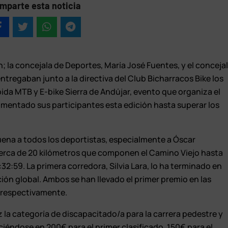
mparte esta noticia
; la concejala de Deportes, María José Fuentes, y el conceja
tregaban junto a la directiva del Club Bicharracos Bike los
ubida MTB y E-bike Sierra de Andújar, evento que organiza el
umentado sus participantes esta edición hasta superar los
buena a todos los deportistas, especialmente a Óscar
 cerca de 20 kilómetros que componen el Camino Viejo hasta
:32:59. La primera corredora, Silvia Lara, lo ha terminado en
ción global. Ambos se han llevado el primer premio en las
 respectivamente.
 la categoría de discapacitado/a para la carrera pedestre y
iéndose en 200€ para el primer clasificado, 150€ para el