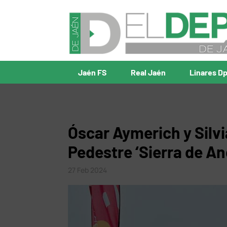
Jaén FS
Real Jaén
Linares D
Óscar Aymerich y Silvi
Pedestre ‘Sierra de An
27 Feb 2024