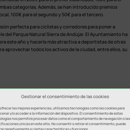
ambas categorías. Además, se han introducido premios
local, 100€ para el segundo y 50€ para el tercero.
sión perfecta para ciclistas y corredores para poner a
le del Parque Natural Sierra de Andújar. El Ayuntamiento ha
ra este año y hacerla más atractiva a deportistas de otras
a aprovechar todos los activos de la ciudad, entre ellos, su
Gestionar el consentimiento de las cookies
 ofrecer las mejores experiencias, utilizamos tecnologías como las cookies para
enar y/o acceder a la información del dispositivo. El consentimiento de estas
ologías nos permitirá procesar datos como el comportamiento de navegación o las
ificaciones únicas en este sitio. No consentir o retirar el consentimiento, puede
tar negativamente a ciertas características y funciones.