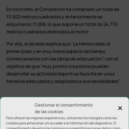
En concreto, el Consistorio ha comprado un total de
13.502 metros cuadrados y anteriormente se
adquirieron 11.268, lo que supone un total de 24.770
metros cuadrados dedicados al motor.
Por ello, el alcalde explica que “ya hemos dado el
primer paso y en muy breve espacio de tiempo
comenzaremos con las obras de adecuación”, con el
objetivo de que “muy pronto los pilotos puedan
desarrollar su actividad deportiva favorita en unos
terrenos adecuados y adaptados a sus necesidades”.
Gestionar el consentimiento
de las cookies
Para ofrecer las mejores experiencias, utilizamos tecnologías como las
cookies para almacenar y/o acceder a la información del dispositivo. El
Enviar comentario
consentimiento de estas tecnologías nos permitirá procesar datos como