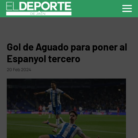
Gol de Aguado para poner al
Espanyol tercero
20 Feb 2024