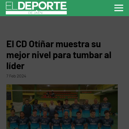
El CD Otíñar muestra su
mejor nivel para tumbar al
líder
7 Feb 2024