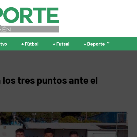
ptvo
+ Fútbol
+ Futsal
+ Deporte
a los tres puntos ante el