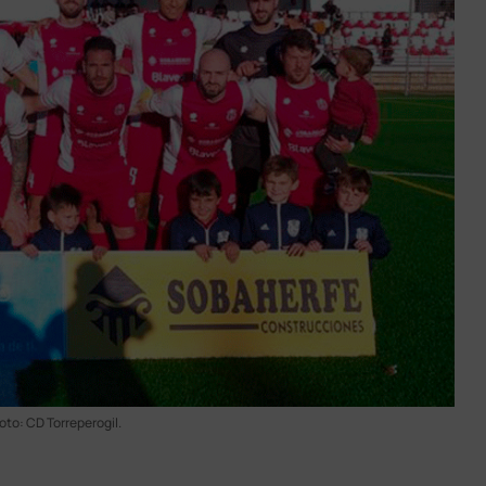
oto: CD Torreperogil.