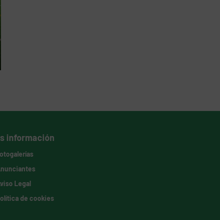
s información
otogalerías
nunciantes
viso Legal
olítica de cookies