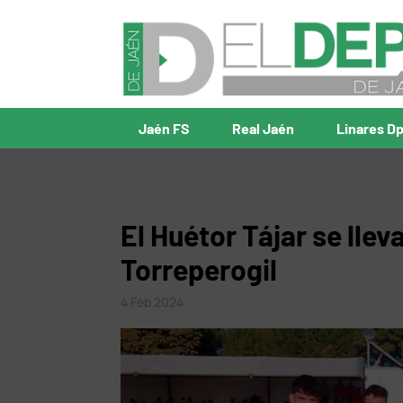
Jaén FS
Real Jaén
Linares D
El Huétor Tájar se llev
Torreperogil
4 Feb 2024