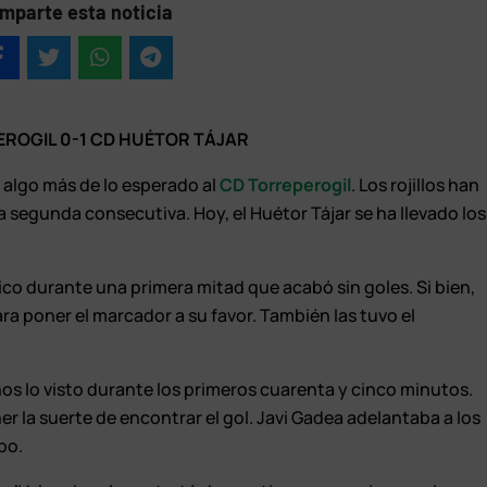
mparte esta noticia
ROGIL 0-1 CD HUÉTOR TÁJAR
 algo más de lo esperado al
CD Torreperogil
. Los rojillos han
a segunda consecutiva. Hoy, el Huétor Tájar se ha llevado los
ico durante una primera mitad que acabó sin goles. Si bien,
ra poner el marcador a su favor. También las tuvo el
s lo visto durante los primeros cuarenta y cinco minutos.
ener la suerte de encontrar el gol. Javi Gadea adelantaba a los
po.