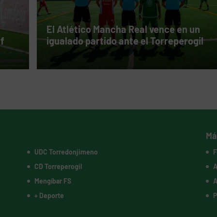
El Atlético Mancha Real vence en un
ff
igualado partido ante el Torreperogil
Má
UDC Torredonjimeno
F
CD Torreperogil
A
Mengíbar FS
A
+ Deporte
P