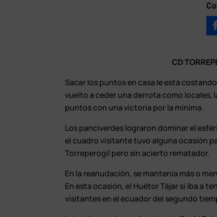
Co
CD TORREPE
Sacar los puntos en casa le está costando
vuelto a ceder una derrota como locales, l
puntos con una victoria por la mínima.
Los panciverdes lograron dominar el esfér
el cuadro visitante tuvo alguna ocasión pa
Torreperogil pero sin acierto rematador.
En la reanudación, se mantenía más o meno
En esta ocasión, el Huétor Tájar sí iba a t
visitantes en el ecuador del segundo tiem