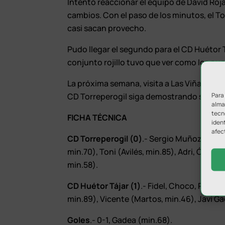
Intentó reaccionar el equipo de David Roja
cambios. Con el paso de los minutos, el To
casi sacan provecho.
Pudo llegar el segundo para el CD Huétor T
conjunto rojillo tuvo que ver como los p
La próxima semana, visita a Las Viñas par
Para
CD Torreperogil siga demostrando su capac
almac
tecn
FICHA TÉCNICA
ident
afec
CD Torreperogil (0)
.- Sergio Muñoz, Ruby
min.70), Toni (Avilés, min.85), Adri, Óscar,
min.58).
CD Huétor Tájar (1)
.- Fidel, Choco, Peri,
min.89), Vicente (Martos, min.46), Javi Ga
Goles
.- 0-1, Gadea (min.68).