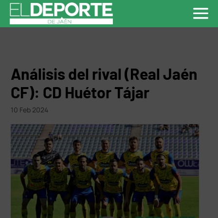
Análisis del rival (Real Jaén
CF): CD Huétor Tájar
10 Feb 2024