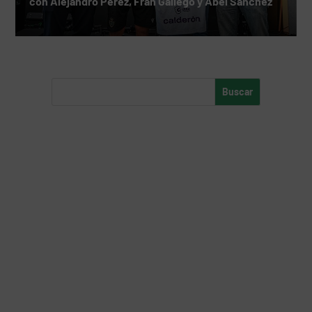
con Alejandro Pérez, Fran Gallego y Abel Sánchez