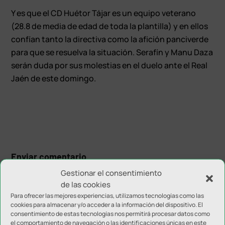
Y es que el CD Huétor Tájar es un equipo veterano
(28.8 de media de edad de toda la plantilla) y en ellos
confían tanto la directiva como la afición panciverde
para que se resuelva la situación. Serafín y Manu Daza
serán duda por sus molestias en el duelo ante el Real
Jaén de este domingo.
Enviar comentario
Gestionar el consentimiento
Tu dirección de correo electrónico no será publicada.
Los
de las cookies
campos obligatorios están marcados con
*
Para ofrecer las mejores experiencias, utilizamos tecnologías como las
cookies para almacenar y/o acceder a la información del dispositivo. El
consentimiento de estas tecnologías nos permitirá procesar datos como
el comportamiento de navegación o las identificaciones únicas en este