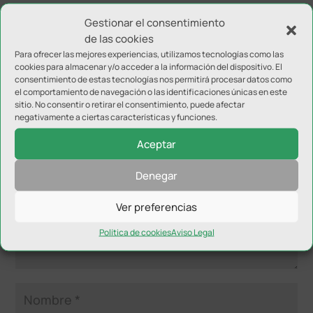
Gestionar el consentimiento
de las cookies
Para ofrecer las mejores experiencias, utilizamos tecnologías como las
cookies para almacenar y/o acceder a la información del dispositivo. El
consentimiento de estas tecnologías nos permitirá procesar datos como
el comportamiento de navegación o las identificaciones únicas en este
Enviar comentario
sitio. No consentir o retirar el consentimiento, puede afectar
negativamente a ciertas características y funciones.
Tu dirección de correo electrónico no será publicada.
Los
campos obligatorios están marcados con
*
Aceptar
Denegar
Ver preferencias
Política de cookies
Aviso Legal