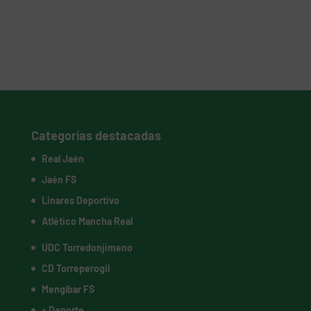
Categorías destacadas
Real Jaén
Jaén FS
Linares Deportivo
Atlético Mancha Real
UDC Torredonjimeno
CD Torreperogil
Mengíbar FS
+ Deporte