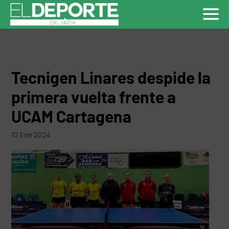
Tecnigen Linares despide la
primera vuelta frente a
UCAM Cartagena
12 Ene 2024