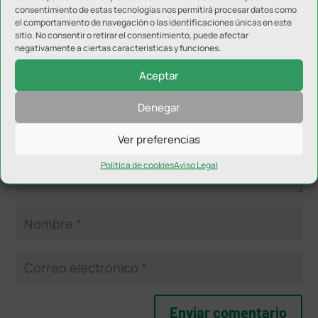
consentimiento de estas tecnologías nos permitirá procesar datos como
Enviar comentario
el comportamiento de navegación o las identificaciones únicas en este
sitio. No consentir o retirar el consentimiento, puede afectar
Tu dirección de correo electrónico no será publicada.
Los
negativamente a ciertas características y funciones.
campos obligatorios están marcados con
*
Aceptar
Denegar
Ver preferencias
Política de cookies
Aviso Legal