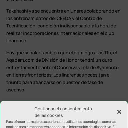
Takahashi ya se encuentra en Linares colaborando en
los entrenamientos del CEEDA y el Centro de
Tecnificación, condición indispensable a la hora de
realizar incorporaciones internacionales en el club
linarense.
Hay que señalar también que el domingo a las 11h, el
Aqadem.com de División de Honor tendrá un duro
enfrentamiento ante el Conservas Lola de Ayamonte
en tierras fronterizas. Los linarenses necesitan el
triunfo para afianzarse en puestos de fase de
ascenso.
Gestionar el consentimiento
de las cookies
Para ofrecer las mejores experiencias, utilizamos tecnologías como las
cookies para almacenar y/o acceder a la información del dispositivo. El