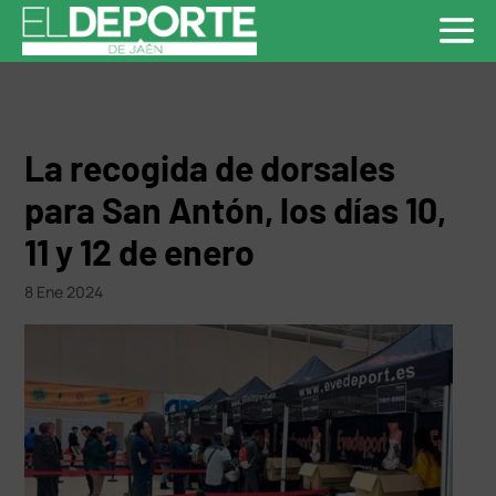
La recogida de dorsales
para San Antón, los días 10,
11 y 12 de enero
8 Ene 2024