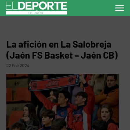
La afición en La Salobreja
(Jaén FS Basket – Jaén CB)
22 Ene 2024