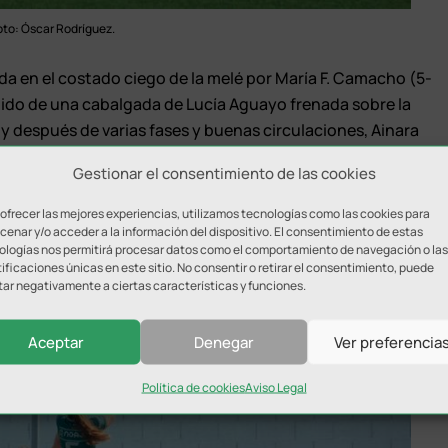
oto: Óscar Rodríguez.
da en el costado ciego de la melé por María F. Camacho (5-
dido de una cabalgada de Lucía Aguayo frenada sobre la
 después de varias fases y buenas circulaciones, Ainara
tos para su equipo.
Gestionar el consentimiento de las cookies
uno antes del descanso y otro tras la reanudación, logró
 ofrecer las mejores experiencias, utilizamos tecnologías como las cookies para
es, las sevillanas tenían sobre el césped una jugadora menos
enar y/o acceder a la información del dispositivo. El consentimiento de estas
a una jugadora lesionada.
ologías nos permitirá procesar datos como el comportamiento de navegación o las
ificaciones únicas en este sitio. No consentir o retirar el consentimiento, puede
tar negativamente a ciertas características y funciones.
Aceptar
Denegar
Ver preferencia
Política de cookies
Aviso Legal