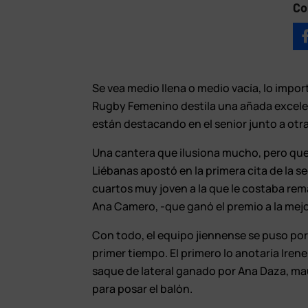
Co
Se vea medio llena o medio vacía, lo impor
Rugby Femenino destila una añada excelen
están destacando en el senior junto a otr
Una cantera que ilusiona mucho, pero que
Liébanas apostó en la primera cita de la 
cuartos muy joven a la que le costaba rem
Ana Camero, -que ganó el premio a la mej
Con todo, el equipo jiennense se puso po
primer tiempo. El primero lo anotaría Ire
saque de lateral ganado por Ana Daza, ma
para posar el balón.