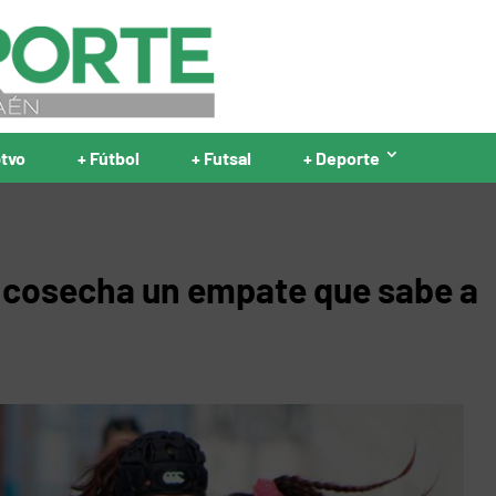
ptvo
+ Fútbol
+ Futsal
+ Deporte
cosecha un empate que sabe a