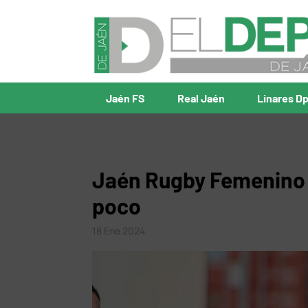
Jaén FS
Real Jaén
Linares D
Jaén Rugby Femenino 
poco
18 Ene 2024