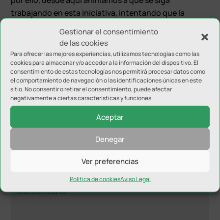
trabajando en esta iniciativa, intentando que la
transparencia y la comunicación sea la idónea, así
Gestionar el consentimiento
como que se promueva la participación en las mismas
de las cookies
condiciones que en el resto de los Campeonatos
Para ofrecer las mejores experiencias, utilizamos tecnologías como las
cookies para almacenar y/o acceder a la información del dispositivo. El
nacionales o autonómicos oficiales».
consentimiento de estas tecnologías nos permitirá procesar datos como
el comportamiento de navegación o las identificaciones únicas en este
sitio. No consentir o retirar el consentimiento, puede afectar
negativamente a ciertas características y funciones.
Aceptar
Denegar
Enviar comentario
Tu dirección de correo electrónico no será publicada.
Los
Ver preferencias
campos obligatorios están marcados con
*
Política de cookies
Aviso Legal