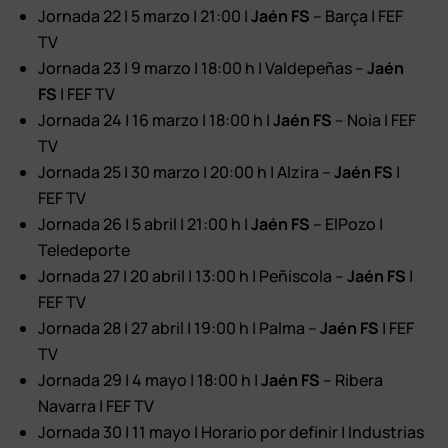
Jornada 22 | 5 marzo | 21:00 |
Jaén FS
– Barça | FEF
TV
Jornada 23 | 9 marzo | 18:00 h | Valdepeñas –
Jaén
FS
| FEF TV
Jornada 24 | 16 marzo | 18:00 h |
Jaén FS
– Noia | FEF
TV
Jornada 25 | 30 marzo | 20:00 h | Alzira –
Jaén FS
|
FEF TV
Jornada 26 | 5 abril | 21:00 h |
Jaén FS
– ElPozo |
Teledeporte
Jornada 27 | 20 abril | 13:00 h | Peñíscola –
Jaén FS
|
FEF TV
Jornada 28 | 27 abril | 19:00 h | Palma –
Jaén FS
| FEF
TV
Jornada 29 | 4 mayo | 18:00 h |
Jaén FS
– Ribera
Navarra | FEF TV
Jornada 30 | 11 mayo | Horario por definir | Industrias