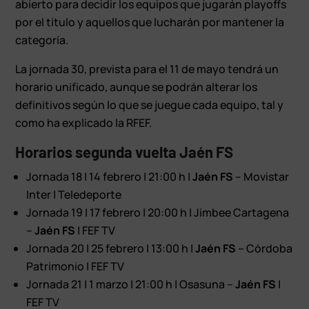
abierto para decidir los equipos que jugarán playoffs
por el título y aquellos que lucharán por mantener la
categoría.
La jornada 30, prevista para el 11 de mayo tendrá un
horario unificado, aunque se podrán alterar los
definitivos según lo que se juegue cada equipo, tal y
como ha explicado la RFEF.
Horarios segunda vuelta Jaén FS
Jornada 18 | 14 febrero | 21:00 h |
Jaén FS
– Movistar
Inter | Teledeporte
Jornada 19 | 17 febrero | 20:00 h | Jimbee Cartagena
–
Jaén FS
| FEF TV
Jornada 20 | 25 febrero | 13:00 h |
Jaén FS
– Córdoba
Patrimonio | FEF TV
Jornada 21 | 1 marzo | 21:00 h | Osasuna –
Jaén FS
|
FEF TV