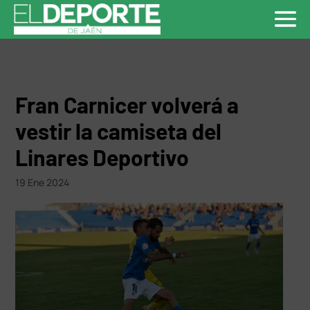
Fran Carnicer volverá a
vestir la camiseta del
Linares Deportivo
19 Ene 2024