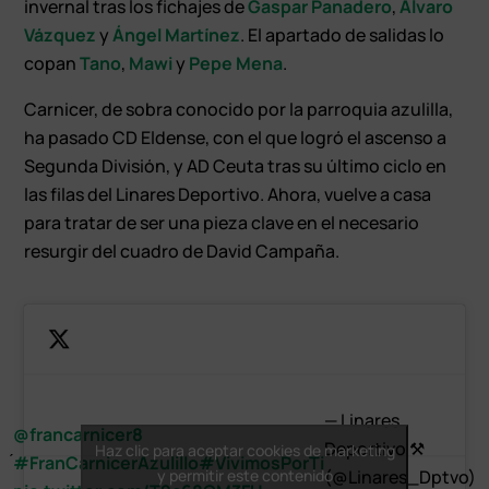
invernal tras los fichajes de
Gaspar Panadero
,
Álvaro
Vázquez
y
Ángel Martínez
. El apartado de salidas lo
copan
Tano
,
Mawi
y
Pepe Mena
.
Carnicer, de sobra conocido por la parroquia azulilla,
ha pasado CD Eldense, con el que logró el ascenso a
Segunda División, y AD Ceuta tras su último ciclo en
las filas del Linares Deportivo. Ahora, vuelve a casa
para tratar de ser una pieza clave en el necesario
resurgir del cuadro de David Campaña.
— Linares
@francarnicer8
Deportivo ⚒
Haz clic para aceptar cookies de marketing
#FranCarnicerAzulillo
#VivimosPorTi
y permitir este contenido
(@Linares_Dptvo)