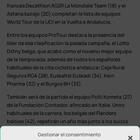
francés Decathlon AG2R La Mondiale Team (18) y el
Astana kazajo (20) completan la lista de equipos
World Tour de la UCI en la Vuelta a Andalucía.
Entre los equipos ProTour destaca la presencia del
líder de esa clasificación la pasada campaña, el Lotto
Dstny belga, que acabó como el noveno mejor equipo
de la temporada, además de todos los españoles
habituales de la cita ciclística andaluza: Caja Rural
Seguros RGA (28), Euskaltel Euskadi (34), Kern
Pharma (32) y el Burgos BH (33).
También será de la partida el equipo Polti Kometa (27)
de la Fundación Contador, afincado en Italia. Unos
habituales de la carrera, los belgas del Flanders
baloise (42), repetirán un año más junto a los suizos
del Q36.5.
Gestionar el consentimiento