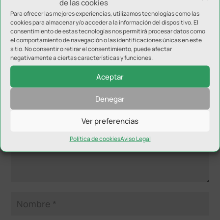
de las cookies
Para ofrecer las mejores experiencias, utilizamos tecnologías como las
cookies para almacenar y/o acceder a la información del dispositivo. El
consentimiento de estas tecnologías nos permitirá procesar datos como
el comportamiento de navegación o las identificaciones únicas en este
sitio. No consentir o retirar el consentimiento, puede afectar
negativamente a ciertas características y funciones.
Enviar comentario
Tu dirección de correo electrónico no será publicada.
Los
Aceptar
campos obligatorios están marcados con
*
Denegar
Ver preferencias
Política de cookies
Aviso Legal