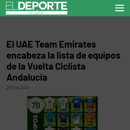
El UAE Team Emirates
encabeza la lista de equipos
de la Vuelta Ciclista
Andalucía
29 Ene 2024