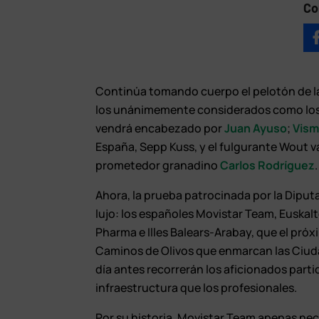
Co
Continúa tomando cuerpo el pelotón de 
los unánimemente considerados como los 
vendrá encabezado por
Juan Ayuso
;
Vism
España, Sepp Kuss, y el fulgurante Wout van
prometedor granadino
Carlos Rodríguez
.
Ahora, la prueba patrocinada por la Diput
lujo: los españoles Movistar Team, Euskal
Pharma e Illes Balears-Arabay, que el próxi
Caminos de Olivos que enmarcan las Ciud
día antes recorrerán los aficionados parti
infraestructura que los profesionales.
Por su historia, Movistar Team apenas nec