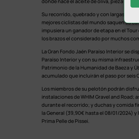
donde nace el aceite de oliva, pieza esenci
Su recorrido, quebrado y con largas subid
mejores ciclistas del mundo saquen su cali
impusiera un ganador de etapa en el Tour 
los brazos el considerado por muchos com
La Gran Fondo Jaén Paraíso Interior se disp
Paraíso Interior y con su misma infraestru
Patrimonio de la Humanidad de Baeza y Úb
acumulado que incluirán el paso por seis 
Los miembros de su pelotón podrán disfrut
instalaciones de WHIM Gravel and Road; a
durante el recorrido; y duchas y comida fi
la General (39,90€ hasta el 08/01/2024) y
Prima Pelle de Pissei.