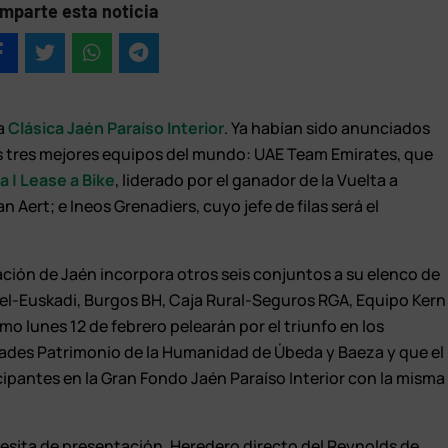
mparte esta noticia
la
Clásica Jaén Paraíso Interior
. Ya habían sido anunciados
tres mejores equipos del mundo: UAE Team Emirates, que
a | Lease a Bike
, liderado por el ganador de la Vuelta a
 Aert; e Ineos Grenadiers, cuyo jefe de filas será el
ación de Jaén incorpora otros seis conjuntos a su elenco de
tel-Euskadi, Burgos BH, Caja Rural-Seguros RGA, Equipo Kern
mo lunes 12 de febrero pelearán por el triunfo en los
ades Patrimonio de la Humanidad de Úbeda y Baeza y que el
cipantes en la Gran Fondo Jaén Paraíso Interior con la misma
esita de presentación. Heredero directo del Reynolds de