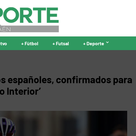
ptvo
+ Fútbol
+ Futsal
+ Deporte
os españoles, confirmados para
o Interior’