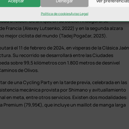
Aceptar
Denegar
Ver preferencia
al de la dieta mediterránea.
as, genera un desarrollo espectacular que propicia que los
Política de cookies
Aviso Legal
dad a relucir. De ahí que en su edición inaugural se
de Francia (Alexey Lutsenko, 2022) y en la segunda alzara
o mejor ciclista del mundo (Tadej Pogačar, 2023).
utará el 11 de febrero de 2024, en vísperas de la Clásica Jaé
ctura. Su recorrido se desarrollará entre las Ciudades
eda sobre 99,5 kilómetros con 1.800 metros de desnivel
Caminos de Olivos.
ar de una Cycling Party en la tarde previa, celebrada en las
sistencia mecánica provista por Shimano y avituallamiento
nal en meta, entre otros servicios. Existen dos modalidades:
 la Premium (79,95€), que incluye un maillot de manga larga