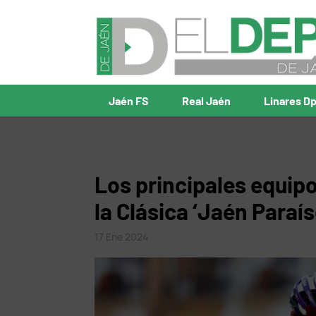
Jaén FS
Real Jaén
Linares D
Los principales equip
la Clásica ‘Jaén Paraís
17 Ene 2024