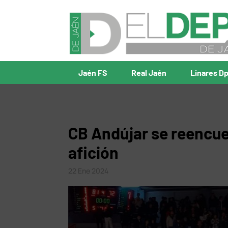
Jaén FS
Real Jaén
Linares D
CB Andújar se reencuen
afición
22 Ene 2024