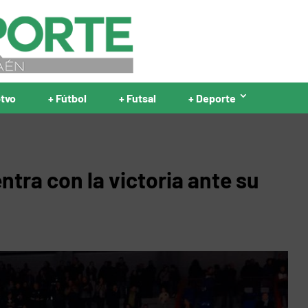
ptvo
+ Fútbol
+ Futsal
+ Deporte
tra con la victoria ante su