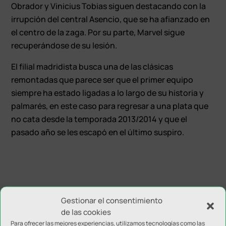
Obrador y Vinicius Tobias siguen destacando con la
irrupción del central Asencio, que se ha afianzado en
el centro de la zaga. Por su parte, Marvel sigue
recuperándose de su lesión.
El filial madridista busca una de las clásicas
remontadas que parece ser que el primer equipo
siempre ha estado ligadas a lo largo de su historia y
palmarés, en este caso para regresar a una plata que
no cata desde la temporada 2013/2014 y que el
pasado año se les escapó en el último suspiro.
Gestionar el consentimiento
Enviar comentario
de las cookies
Para ofrecer las mejores experiencias, utilizamos tecnologías como las