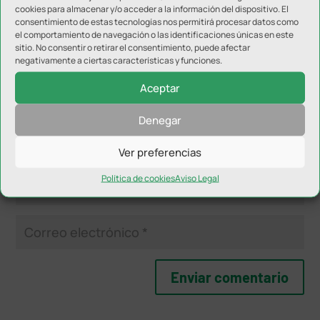
Tu dirección de correo electrónico no será publicada.
Los
cookies para almacenar y/o acceder a la información del dispositivo. El
campos obligatorios están marcados con
*
consentimiento de estas tecnologías nos permitirá procesar datos como
el comportamiento de navegación o las identificaciones únicas en este
sitio. No consentir o retirar el consentimiento, puede afectar
negativamente a ciertas características y funciones.
Aceptar
Denegar
Ver preferencias
Política de cookies
Aviso Legal