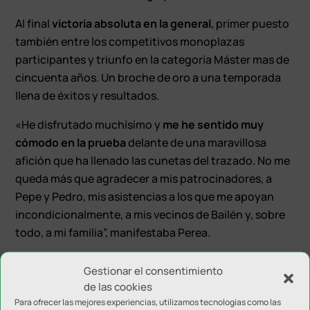
Al final
victoria absoluta en la general
, primer puesto
también entre los competitivos monoplazas
participantes y triunfo en la categoría Máster mas de
cincuenta años. Un broche de oro a una temporada
llena de éxitos y resultados.
«He disfrutado muchísimo y
me he sentido muy
cómodo en la prueba
delante de una maravillosa
afición que ha llenado las cunetas del trazado. No me
queda más que agradecer a mis patrocinadores, a
Pepe y Pedro, mis asistencias a los que me apoyan
incondicionalmente, a mis vecinos de Bailén y, sobre
todo, a mi familia”, manifestaba Perea.
Gestionar el consentimiento
de las cookies
Para ofrecer las mejores experiencias, utilizamos tecnologías como las