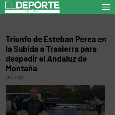
Triunfo de Esteban Perea en
la Subida a Trasierra para
despedir el Andaluz de
Montaña
7 Dic 2023