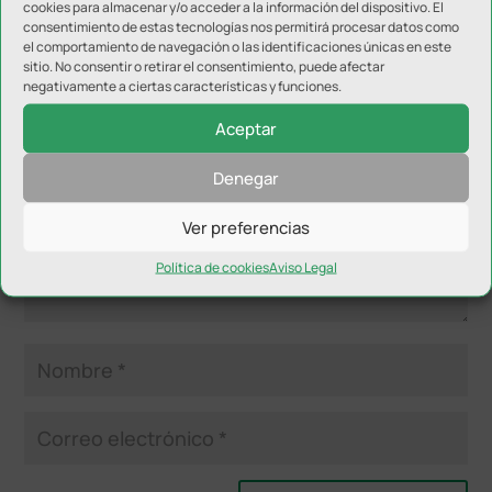
cookies para almacenar y/o acceder a la información del dispositivo. El
consentimiento de estas tecnologías nos permitirá procesar datos como
Enviar comentario
el comportamiento de navegación o las identificaciones únicas en este
sitio. No consentir o retirar el consentimiento, puede afectar
Tu dirección de correo electrónico no será publicada.
Los
negativamente a ciertas características y funciones.
campos obligatorios están marcados con
*
Aceptar
Denegar
Ver preferencias
Política de cookies
Aviso Legal